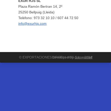
EXUR HJS SL
Plaza Ramón Bertran 14, 2º
25250 Bellpuig (Lleida)
Teléfono: 973 32 10 10 / 607 44 72 50
info@exurhjs.com
© EXPORTACIONES URGELL HJS S.L. - 2014
Developed by
communikt!